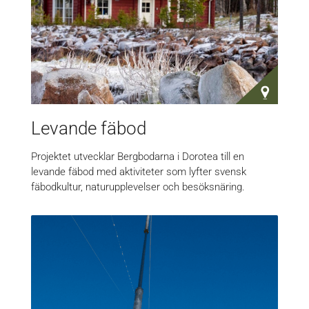
Levande fäbod
Projektet utvecklar Bergbodarna i Dorotea till en
levande fäbod med aktiviteter som lyfter svensk
fäbodkultur, naturupplevelser och besöksnäring.