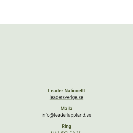
Leader Nationellt
leadersverige.se
Maila
info@leaderlappland.se
Ring
070-882 06 10