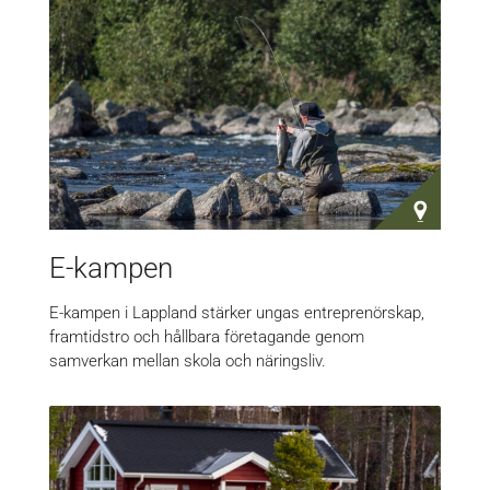
E-kampen
E-kampen i Lappland stärker ungas entreprenörskap,
framtidstro och hållbara företagande genom
samverkan mellan skola och näringsliv.