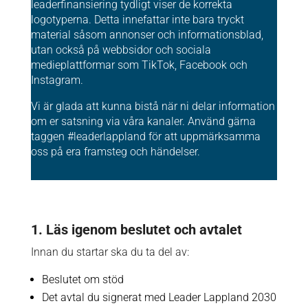
leaderfinansiering tydligt viser de korrekta
logotyperna. Detta innefattar inte bara tryckt
material såsom annonser och informationsblad,
utan också på webbsidor och sociala
medieplattformar som TikTok, Facebook och
Instagram.
Vi är glada att kunna bistå när ni delar information
om er satsning via våra kanaler. Använd gärna
taggen #leaderlappland för att uppmärksamma
oss på era framsteg och händelser.
1. Läs igenom beslutet och avtalet
Innan du startar ska du ta del av:
Beslutet om stöd
Det avtal du signerat med Leader Lappland 2030