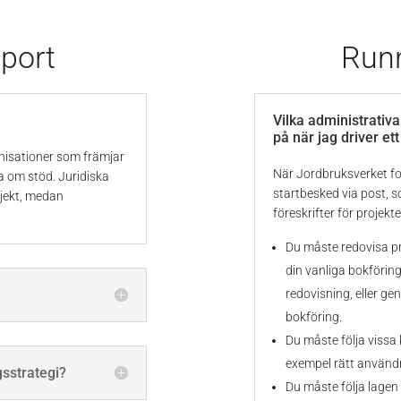
port
Runn
Vilka administrativ
på när jag driver ett
nisationer som främjar
När Jordbruksverket for
a om stöd. Juridiska
startbesked via post, s
ojekt, medan
föreskrifter för projekte
Du måste redovisa pro
din vanliga bokföring
redovisning, eller ge
bokföring.
Du måste följa vissa 
exempel rätt användn
gsstrategi?
Du måste följa lagen 