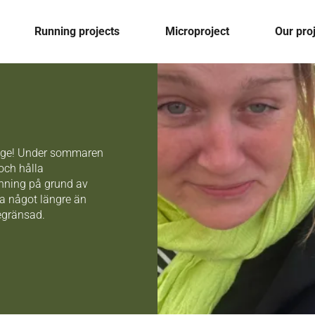
Running projects
Microproject
Our pro
läge! Under sommaren
och hålla
ning på grund av
ra något längre än
begränsad.