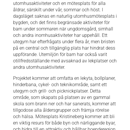
utomhusaktiviteter och en mötesplats för alla
åldrar, särskilt under vår, sommar och höst. I
dagsläget saknas en naturlig utomhusmötesplats i
bygden, och det finns begränsade aktiviteter för
barn under sommaren när ungdomsgård, simhall
och andra inomhusaktiviteter har uppehåll. Ett
utegym har efterfrågats under flera år, men bristen
på en central och tillgänglig plats har hindrat dess
uppförande. Utemiljön för barn har också varit
otillfredsställande med avsaknad av lekplatser och
andra utomhusaktiviteter.
Projektet kommer att omfatta en lekyta, bollplaner,
hinderbana, cykel- och teknikområde, samt ett
utegym och grill- och picknickplatser. Detta
område, som skapats på platsen av en gammal
skola som brann ner och har sanerats, kommer att
tillgodose alla åldersgrupper och främja rörelse
och hälsa. Mötesplats Kristineberg kommer att bli
en viktig resurs för både byn och närliggande byar,
och bidra till en attraktiv och hållbar boenderegion.