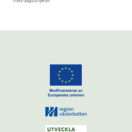
med dagsutflykter.