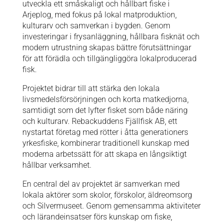
utveckla ett småskaligt och hållbart fiske i
Arjeplog, med fokus på lokal matproduktion,
kulturarv och samverkan i bygden. Genom
investeringar i frysanläggning, hållbara fisknät och
modern utrustning skapas bättre förutsättningar
för att förädla och tillgängliggöra lokalproducerad
fisk.
Projektet bidrar till att stärka den lokala
livsmedelsförsörjningen och korta matkedjorna,
samtidigt som det lyfter fisket som både näring
och kulturarv. Rebackuddens Fjällfisk AB, ett
nystartat företag med rötter i åtta generationers
yrkesfiske, kombinerar traditionell kunskap med
moderna arbetssätt för att skapa en långsiktigt
hållbar verksamhet.
En central del av projektet är samverkan med
lokala aktörer som skolor, förskolor, äldreomsorg
och Silvermuseet. Genom gemensamma aktiviteter
och lärandeinsatser förs kunskap om fiske,